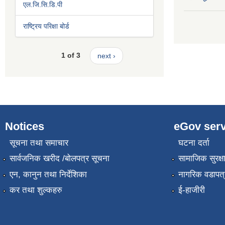
एल.जि.सि.डि.पी
राष्ट्रिय परिक्षा बोर्ड
1 of 3
next ›
Notices
eGov serv
सूचना तथा समाचार
घटना दर्ता
सार्वजनिक खरीद /बोलपत्र सूचना
सामाजिक सुरक्ष
एन, कानुन तथा निर्देशिका
नागरिक वडापत्
कर तथा शुल्कहरु
ई-हाजीरी