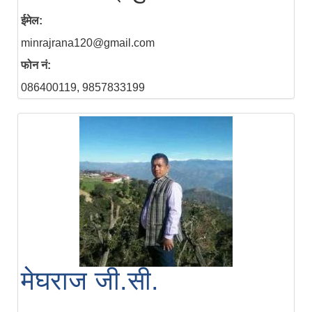
ईमेल:
minrajrana120@gmail.com
फोन नं:
086400119, 9857833199
मेघराज जी.सी.