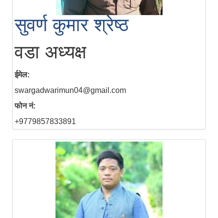
सुवर्ण कुमार श्रेष्ठ
वडा अध्यक्ष
ईमेल:
swargadwarimun04@gmail.com
फोन नं:
+9779857833891