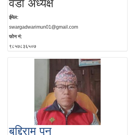
वडा अध्यक्ष
ईमेल:
swargadwarimun01@gmail.com
फोन नं:
९८५७८३६५०७
बुद्दिराम पुन