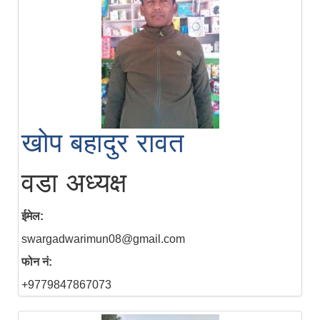
खोप बहादुर रावत
वडा अध्यक्ष
ईमेल:
swargadwarimun08@gmail.com
फोन नं:
+9779847867073