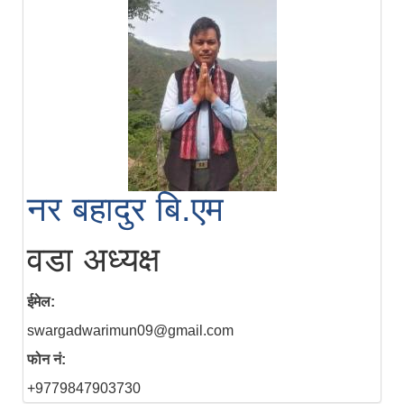
नर बहादुर बि.एम
वडा अध्यक्ष
ईमेल:
swargadwarimun09@gmail.com
फोन नं:
+9779847903730