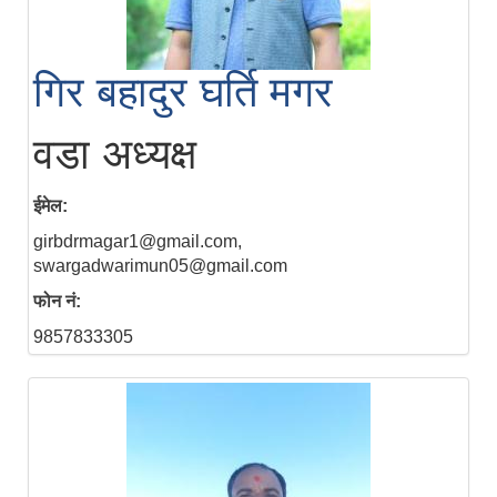
गिर बहादुर घर्ति मगर
वडा अध्यक्ष
ईमेल:
girbdrmagar1@gmail.com,
swargadwarimun05@gmail.com
फोन नं:
9857833305