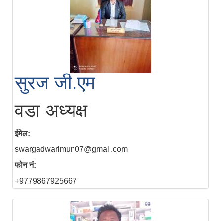
सुरज जी.एम
वडा अध्यक्ष
ईमेल:
swargadwarimun07@gmail.com
फोन नं:
+9779867925667