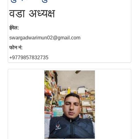
वडा अध्यक्ष
ईमेल:
swargadwarimun02@gmail.com
फोन नं:
+9779857832735