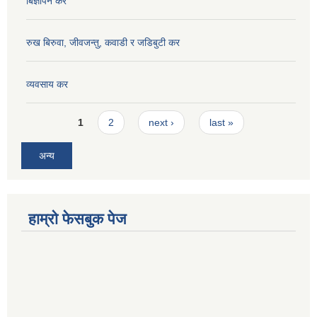
बिज्ञापन कर
रुख बिरुवा, जीवजन्तु, कवाडी र जडिबुटी कर
व्यवसाय कर
Pages
1
2
next ›
last »
अन्य
हाम्रो फेसबुक पेज