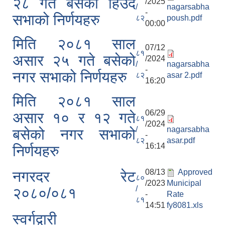
२८ गते बसेको हिउदे
/2025
/
nagarsabha
-
सभाको निर्णयहरु
८२
poush.pdf
00:00
मिति २०८१ साल
07/12
८१
असार २५ गते बसेको
/2024
/
nagarsabha
-
नगर सभाको निर्णयहरु
८२
asar 2.pdf
16:20
मिति २०८१ साल
06/29
असार १० र १२ गते
८१
/2024
/
nagarsabha
बसेको नगर सभाको
-
८२
asar.pdf
16:14
निर्णयहरु
08/13
Approved
नगरदर रेट
८०
/2023
Municipal
/
२०८०/०८१
-
Rate
८१
14:51
fy8081.xls
स्वर्गद्वारी