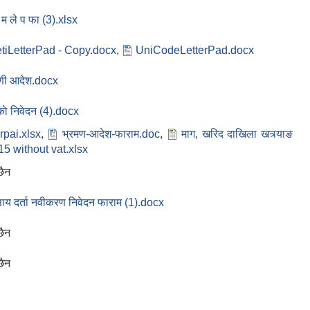
म ले प फा (3).xlsx
etiLetterPad - Copy.docx
,
UniCodeLetterPad.docx
पणी आदेश.docx
काे निवेदन (4).docx
rpai.xlsx
,
भ्रमण-आदेश-फाराम.doc
,
माग, खरिद दाखिला खत्र्याङ
 15 without vat.xlsx
छैन
साय दर्ता नवीकरण निवेदन फाराम (1).docx
छैन
छैन