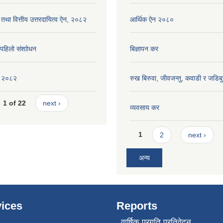
 तथा वित्तीय उत्तरदायित्व ऐन, २०८२
आर्थिक ऐन २०८०
ि पहिलो संशाोधन
बिज्ञापन कर
ीति २०८२
रुख बिरुवा, जीवजन्तु, कवाडी र जडिब
1 of 22
next ›
व्यवसाय कर
Pages
1
2
next ›
अन्य
ices
Reports
वार्षिक प्रगति प्रतिवेदन