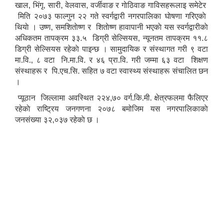
खाल, भिंगृ, सारी, वेलवास, वर्जीवाङ र गाेठिवाङ गाविसहरूलाइ समेटेर
मिति २०७३ फाल्गुन २२ गते स्वर्गद्वारी नगरपालिका घाेषणा गरिएकाे
थियाे । उष्ण, समशिताेष्ण र शिताेष्ण हावापानी भएकाे यस स्वर्गद्वारीकाे
अधिकतम तापक्रम ३३.५ डिग्री सेल्सियस, न्यूनतम तापक्रम ११.८
डिग्री सेल्सियस रहेकाे पाइन्छ । सामुदायिक र संस्थागत गरी ९ वटा
मा.वि., ८ वटा नि.मा.वि. र ४६ प्रा.वि. गरी जम्मा ६३ वटा शिक्षण
संस्थाहरू र पि.एच.सि. सहित ७ वटा स्वास्थ्य संस्थाहरू संचालित छन
।
प्यूठान जिल्लामा अवस्थित २२४,७० वर्ग.कि.मी. क्षेत्रफलमा फैलिएर
रहेकाे राष्ट्रिय जनगणना २०७८ बमोजिम यस नगरपालिकाकाे
जनसंख्या ३२,०३७ रहेकाे छ ।