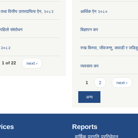
 तथा वित्तीय उत्तरदायित्व ऐन, २०८२
आर्थिक ऐन २०८०
ि पहिलो संशाोधन
बिज्ञापन कर
ीति २०८२
रुख बिरुवा, जीवजन्तु, कवाडी र जडिब
1 of 22
next ›
व्यवसाय कर
Pages
1
2
next ›
अन्य
ices
Reports
वार्षिक प्रगति प्रतिवेदन