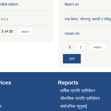
ि पहिलो संशाोधन
बिज्ञापन कर
ीति २०८२
रुख बिरुवा, जीवजन्तु, कवाडी र जडिब
1 of 22
next ›
व्यवसाय कर
Pages
1
2
next ›
अन्य
ices
Reports
वार्षिक प्रगति प्रतिवेदन
ा
चौमासिक प्रगति प्रतिवेदन
र
सार्वजनिक सुनुवाई