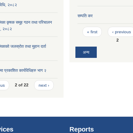
यविधि, २०८२
सम्पति कर
रपालिका कृषक समूह गठन तथा परिचालन
िका, २०८२
Pages
« first
‹ previous
2
पालिकाको जलस्रोत तथा मुहान दर्ता
अन्य
ा प्रकाशित कार्यविधिहरु भाग २
ous
2 of 22
next ›
ices
Reports