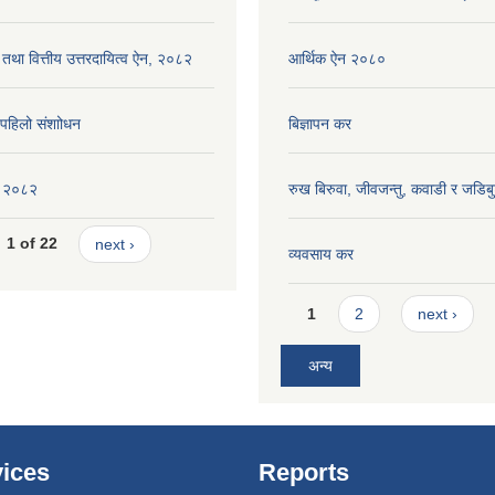
 तथा वित्तीय उत्तरदायित्व ऐन, २०८२
आर्थिक ऐन २०८०
ि पहिलो संशाोधन
बिज्ञापन कर
ीति २०८२
रुख बिरुवा, जीवजन्तु, कवाडी र जडिब
1 of 22
next ›
व्यवसाय कर
Pages
1
2
next ›
अन्य
ices
Reports