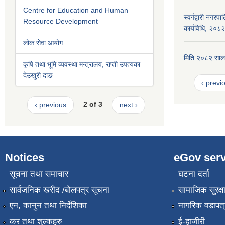
Centre for Education and Human
स्वर्गद्वारी नगर
Resource Development
कार्यविधि, २०८२
लोक सेवा आयोग
मिति २०८२ सालम
कृषि तथा भूमि व्यवस्था मन्त्रालय, राप्ती उपत्यका
देउखुरी दाङ
‹ previ
‹ previous
2 of 3
next ›
Notices
eGov serv
सूचना तथा समाचार
घटना दर्ता
सार्वजनिक खरीद /बोलपत्र सूचना
सामाजिक सुरक्ष
एन, कानुन तथा निर्देशिका
नागरिक वडापत्
कर तथा शुल्कहरु
ई-हाजीरी